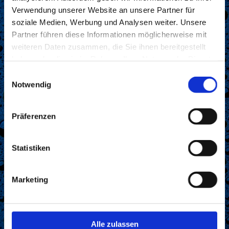
Verwendung unserer Website an unsere Partner für
soziale Medien, Werbung und Analysen weiter. Unsere
Partner führen diese Informationen möglicherweise mit
weiteren Daten zusammen, die Sie ihnen bereitgestellt
haben oder die sie im Rahmen Ihrer Nutzung der Dienste
gesammelt haben.
E
Notwendig
i
n
w
Präferenzen
i
l
l
Statistiken
i
g
Marketing
u
n
g
s
Alle zulassen