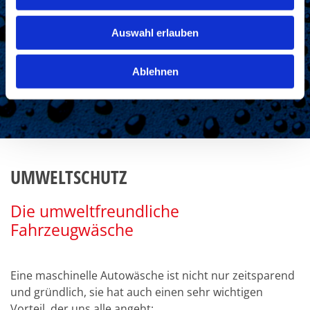
a
u
Auswahl erlauben
s
w
Ablehnen
a
h
l
UMWELTSCHUTZ
Die umweltfreundliche
Fahrzeugwäsche
Eine maschinelle Autowäsche ist nicht nur zeitsparend
und gründlich, sie hat auch einen sehr wichtigen
Vorteil, der uns alle angeht: